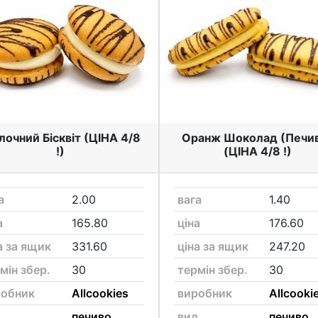
очний Бісквіт (ЦІНА 4/8
Оранж Шоколад (Печи
!)
(ЦІНА 4/8 !)
а
2.00
вага
1.40
а
165.80
ціна
176.60
а за ящик
331.60
ціна за ящик
247.20
мін збер.
30
термін збер.
30
робник
Allcookies
виробник
Allcooki
д
печиво
вид
печиво