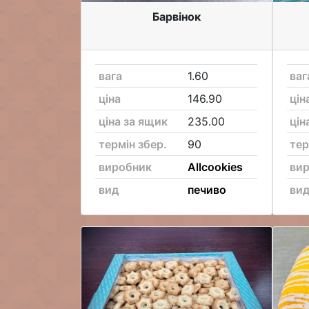
Барвінок
вага
1.60
ваг
ціна
146.90
цін
ціна за ящик
235.00
цін
термін збер.
90
тер
виробник
Allcookies
ви
вид
печиво
ви