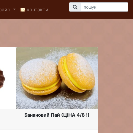
райс
контакти
Банановий Пай (ЦІНА 4/8 !)