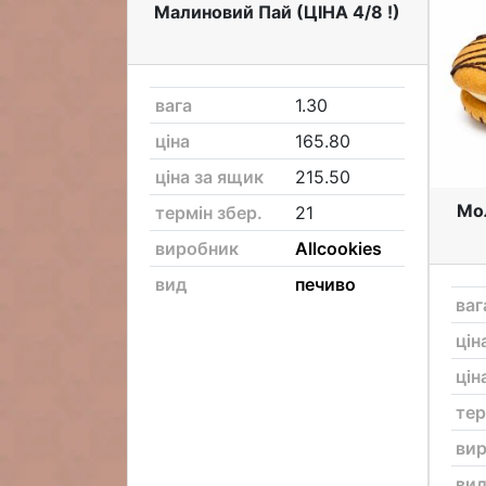
Малиновий Пай (ЦІНА 4/8 !)
вага
1.30
ціна
165.80
ціна за ящик
215.50
Мол
термін збер.
21
виробник
Allcookies
вид
печиво
ваг
цін
цін
тер
ви
ви