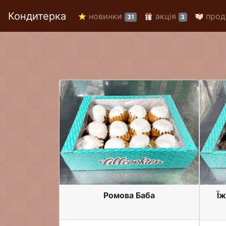
Кондитерка
новинки
акція
прод
31
3
Ромова Баба
Ї