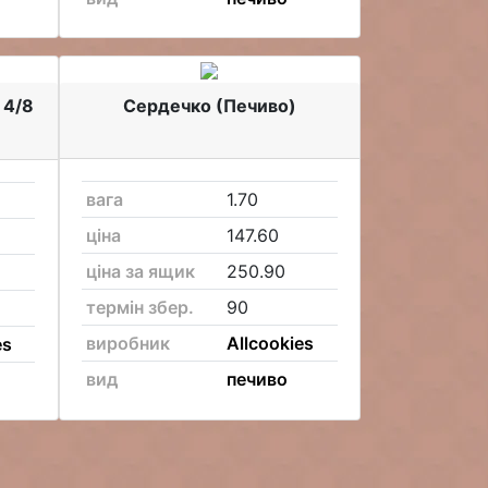
 4/8
Сердечко (Печиво)
вага
1.70
ціна
147.60
ціна за ящик
250.90
термін збер.
90
виробник
Allcookies
es
вид
печиво