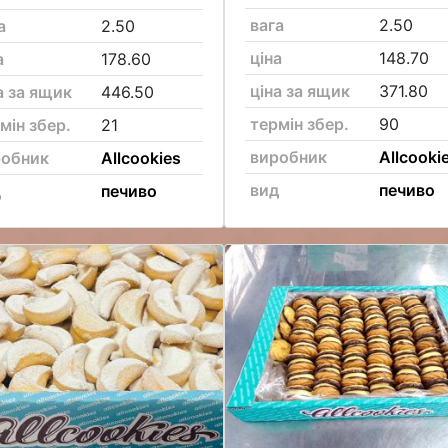
вага
2.50
а
2.50
ціна
148.70
а
178.60
ціна за ящик
371.80
а за ящик
446.50
термін збер.
90
мін збер.
21
виробник
Allcooki
робник
Allcookies
вид
печиво
д
печиво