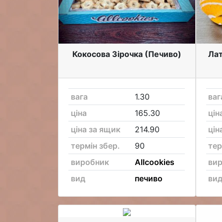
Кокосова Зірочка (Печиво)
Лат
вага
1.30
ваг
ціна
165.30
цін
ціна за ящик
214.90
цін
термін збер.
90
тер
виробник
Allcookies
ви
вид
печиво
ви