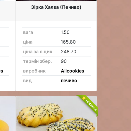
)
Зірка Халва (Печиво)
вага
1.50
ціна
165.80
ціна за ящик
248.70
термін збер.
90
es
виробник
Allcookies
вид
печиво
НОВИНКА