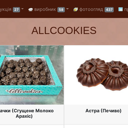
укція
виробник
фотоогляд
п
27
58
437
ALLCOOKIES
жачки (Сгущене Молоко
Астра (Печиво)
Арахіс)