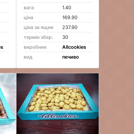
вага
1.40
ціна
169.90
ціна за ящик
237.90
термін збер.
30
es
виробник
Allcookies
вид
печиво