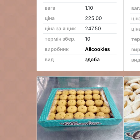
вага
1.10
ваг
ціна
225.00
цін
ціна за ящик
247.50
цін
термін збер.
10
тер
виробник
Allcookies
ви
вид
здоба
ви