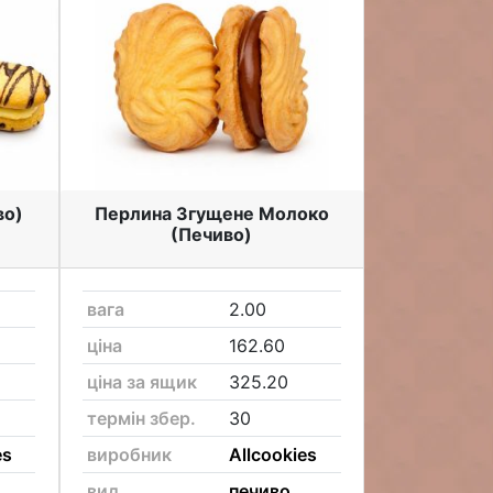
во)
Перлина Згущене Молоко
(Печиво)
вага
2.00
ціна
162.60
ціна за ящик
325.20
термін збер.
30
es
виробник
Allcookies
вид
печиво