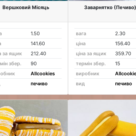
Вершковий Місяць
Заварнятко (Печиво
а
1.50
вага
2.30
а
141.60
ціна
156.40
а за ящик
212.40
ціна за ящик
359.70
мін збер.
90
термін збер.
15
робник
Allcookies
виробник
Allcooki
д
печиво
вид
печиво