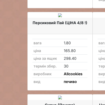
Персиковий Пай (ЦІНА 4/8 !)
вага
1.80
ваг
ціна
165.80
цін
ціна за ящик
298.40
цін
термін збер.
30
тер
виробник
Allcookies
ви
вид
печиво
ви
Сирне (Печиво)
Ци