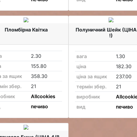
Пломбірна Квітка
Полуничний Шейк (ЦІНА
!)
а
2.30
вага
1.30
а
155.80
ціна
182.30
а за ящик
358.30
ціна за ящик
237.00
мін збер.
21
термін збер.
21
робник
Allcookies
виробник
Allcooki
д
печиво
вид
печиво
трусове Буше (ЦІНА 4/8