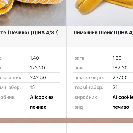
те (Печиво) (ЦІНА 4/8 !)
Лимонний Шейк (ЦІНА 4/
а
1.40
вага
1.30
а
173.20
ціна
182.30
а за ящик
242.50
ціна за ящик
237.00
мін збер.
15
термін збер.
21
робник
Allcookies
виробник
Allcooki
д
печиво
вид
печиво